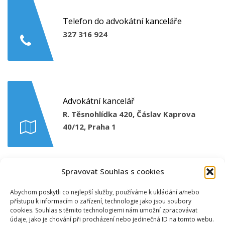
Telefon do advokátní kanceláře
327 316 924
Advokátní kancelář
R. Těsnohlídka 420, Čáslav Kaprova
40/12, Praha 1
Spravovat Souhlas s cookies
Abychom poskytli co nejlepší služby, používáme k ukládání a/nebo
Napište nám email
přístupu k informacím o zařízení, technologie jako jsou soubory
akschuller@seznam.cz
cookies. Souhlas s těmito technologiemi nám umožní zpracovávat
údaje, jako je chování při procházení nebo jedinečná ID na tomto webu.