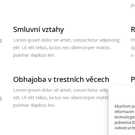
pu
Smluvní vztahy
R
g
Lorem ipsum dolor sit amet, consectetur adipiscing
P
elit. Ut elit tellus, luctus nec ullamcorper mattis,
s
pulvinar dapibus leo.
s
Obhajoba v trestních věcech
P
Lorem ipsum dolor sit amet, consectetur adipiscing
L
elit. Ut elit tellus, luctus nec ullamcorper mattis,
el
g
pulvinar dapibus leo.
pu
Abychom pos
informacím 
technologie
jedinečná I
ovlivnit urči