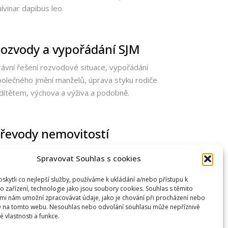
lvinar dapibus leo.
ozvody a vypořádání SJM
rávní řešení rozvodové situace, vypořádání
polečného jmění manželů, úprava styku rodiče
 dítětem, výchova a výživa a podobně.
řevody nemovitostí
orem ipsum dolor sit amet, consectetur adipiscing
Spravovat Souhlas s cookies
it. Ut elit tellus, luctus nec ullamcorper mattis,
lvinar dapibus leo.
kytli co nejlepší služby, používáme k ukládání a/nebo přístupu k
o zařízení, technologie jako jsou soubory cookies. Souhlas s těmito
mi nám umožní zpracovávat údaje, jako je chování při procházení nebo
D na tomto webu. Nesouhlas nebo odvolání souhlasu může nepříznivě
té vlastnosti a funkce.