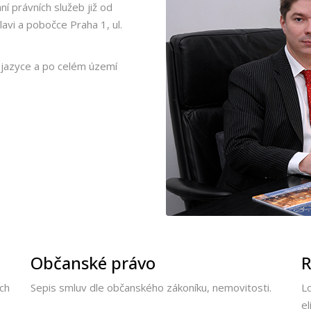
í právních služeb již od
lavi a pobočce Praha 1, ul.
jazyce a po celém území
Občanské právo
R
ch
Sepis smluv dle občanského zákoníku, nemovitosti.
L
el