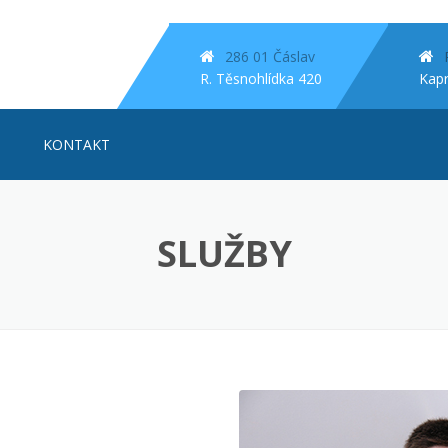
286 01 Čáslav
R. Těsnohlídka 420
Kap
KONTAKT
SLUŽBY