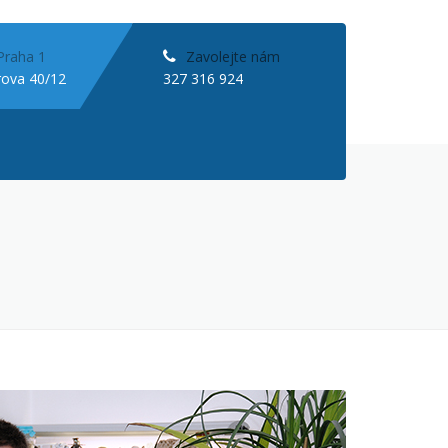
Praha 1
Zavolejte nám
rova 40/12
327 316 924